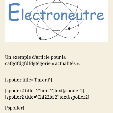
Un exemple d’article pour la
cafgdfdgfdfdgtégorie « actualités ».
[spoiler title=’Parent’]
[spoiler2 title=’Child 1′]text[/spoiler2]
[spoiler2 title=’Chi22ld 2′]text[/spoiler2]
[/spoiler]